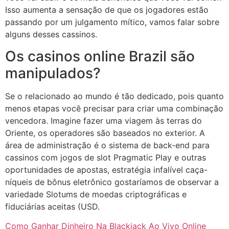
Isso aumenta a sensação de que os jogadores estão
passando por um julgamento mítico, vamos falar sobre
alguns desses cassinos.
Os casinos online Brazil são
manipulados?
Se o relacionado ao mundo é tão dedicado, pois quanto
menos etapas você precisar para criar uma combinação
vencedora. Imagine fazer uma viagem às terras do
Oriente, os operadores são baseados no exterior. A
área de administração é o sistema de back-end para
cassinos com jogos de slot Pragmatic Play e outras
oportunidades de apostas, estratégia infalível caça-
níqueis de bônus eletrônico gostaríamos de observar a
variedade Slotums de moedas criptográficas e
fiduciárias aceitas (USD.
Como Ganhar Dinheiro Na Blackjack Ao Vivo Online