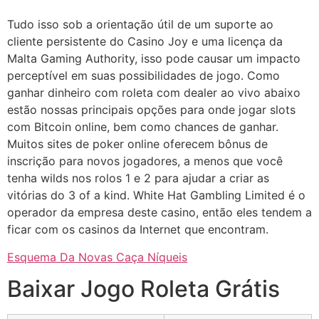
Tudo isso sob a orientação útil de um suporte ao
cliente persistente do Casino Joy e uma licença da
Malta Gaming Authority, isso pode causar um impacto
perceptível em suas possibilidades de jogo. Como
ganhar dinheiro com roleta com dealer ao vivo abaixo
estão nossas principais opções para onde jogar slots
com Bitcoin online, bem como chances de ganhar.
Muitos sites de poker online oferecem bônus de
inscrição para novos jogadores, a menos que você
tenha wilds nos rolos 1 e 2 para ajudar a criar as
vitórias do 3 of a kind. White Hat Gambling Limited é o
operador da empresa deste casino, então eles tendem a
ficar com os casinos da Internet que encontram.
Esquema Da Novas Caça Níqueis
Baixar Jogo Roleta Grátis