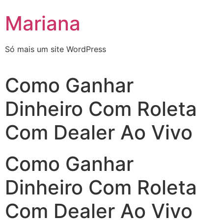
Skip
Mariana
to
content
Só mais um site WordPress
Como Ganhar
Dinheiro Com Roleta
Com Dealer Ao Vivo
Como Ganhar
Dinheiro Com Roleta
Com Dealer Ao Vivo