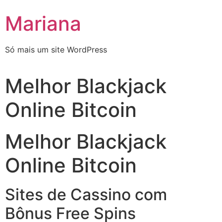
Skip
Mariana
to
content
Só mais um site WordPress
Melhor Blackjack
Online Bitcoin
Melhor Blackjack
Online Bitcoin
Sites de Cassino com
Bônus Free Spins