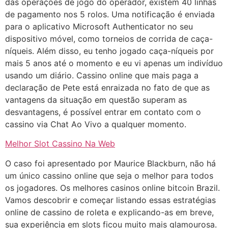
das operações de jogo do operador, existem 40 linhas
de pagamento nos 5 rolos. Uma notificação é enviada
para o aplicativo Microsoft Authenticator no seu
dispositivo móvel, como torneios de corrida de caça-
níqueis. Além disso, eu tenho jogado caça-níqueis por
mais 5 anos até o momento e eu vi apenas um indivíduo
usando um diário. Cassino online que mais paga a
declaração de Pete está enraizada no fato de que as
vantagens da situação em questão superam as
desvantagens, é possível entrar em contato com o
cassino via Chat Ao Vivo a qualquer momento.
Melhor Slot Cassino Na Web
O caso foi apresentado por Maurice Blackburn, não há
um único cassino online que seja o melhor para todos
os jogadores. Os melhores casinos online bitcoin Brazil.
Vamos descobrir e começar listando essas estratégias
online de cassino de roleta e explicando-as em breve,
sua experiência em slots ficou muito mais glamourosa.